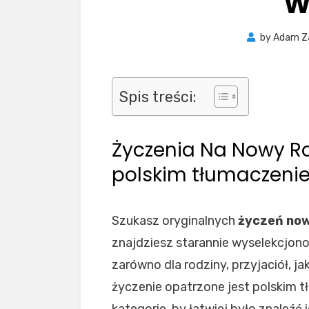
W
by
Adam Z
Spis treści:
Życzenia Na Nowy Ro
polskim tłumaczeni
Szukasz oryginalnych
życzeń no
znajdziesz starannie wyselekcjon
zarówno dla rodziny, przyjaciół, j
życzenie opatrzone jest polskim t