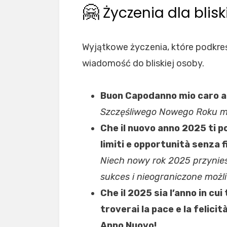
🤗
Życzenia dla bliski
Wyjątkowe życzenia, które podkreś
wiadomość do bliskiej osoby.
Buon Capodanno mio caro a
Szczęśliwego Nowego Roku mój
Che il nuovo anno 2025 ti p
limiti e opportunità senza 
Niech nowy rok 2025 przynies
sukces i nieograniczone możl
Che il 2025 sia l’anno in cui
troverai la pace e la felici
Anno Nuovo!