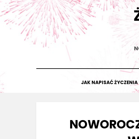
Skip
to
content
N
JAK NAPISAĆ ŻYCZENIA
NOWOROCZN