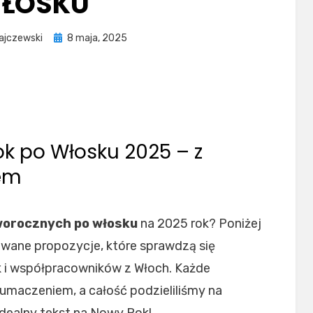
ŁOSKU
Posted
ajczewski
8 maja, 2025
on
k po Włosku 2025 – z
em
worocznych po włosku
na 2025 rok? Poniżej
owane propozycje, które sprawdzą się
ak i współpracowników z Włoch. Każde
łumaczeniem, a całość podzieliliśmy na