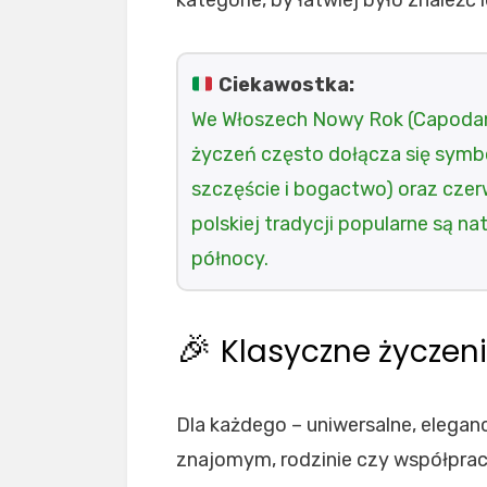
kategorie, by łatwiej było znaleźć
Ciekawostka:
We Włoszech Nowy Rok (Capodann
życzeń często dołącza się symbo
szczęście i bogactwo) oraz czerw
polskiej tradycji popularne są n
północy.
🎉
Klasyczne życzen
Dla każdego – uniwersalne, elegan
znajomym, rodzinie czy współpra