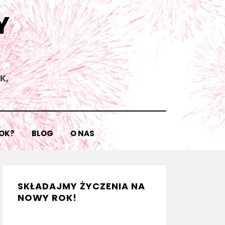
Y
K,
ROK?
BLOG
O NAS
SKŁADAJMY ŻYCZENIA NA
NOWY ROK!