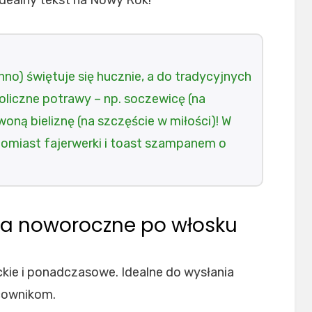
 idealny tekst na Nowy Rok!
o) świętuje się hucznie, a do tradycyjnych
liczne potrawy – np. soczewicę (na
oną bieliznę (na szczęście w miłości)! W
atomiast fajerwerki i toast szampanem o
ia noworoczne po włosku
ckie i ponadczasowe. Idealne do wysłania
cownikom.