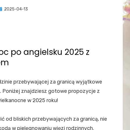
Posted
by
2025-04-13
Adam Zajczewski
on
oc po angielsku 2025 z
em
dzinie przebywającej za granicą wyjątkowe
. Poniżej znajdziesz gotowe propozycje z
ielkanocne w 2025 roku!
ć od bliskich przebywających za granicą, nie
zkodą w pielęgnowaniu więzi rodzinnych.