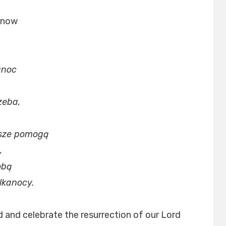
u now
anoc
rzeba,
wsze pomogą
,
obą
lkanocy.
rd and celebrate the resurrection of our Lord