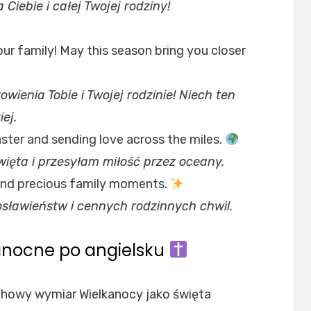
Ciebie i całej Twojej rodziny!
ur family! May this season bring you closer
ienia Tobie i Twojej rodzinie! Niech ten
ej.
aster and sending love across the miles.
święta i przesyłam miłość przez oceany.
 and precious family moments.
sławieństw i cennych rodzinnych chwil.
kanocne po angielsku
chowy wymiar Wielkanocy jako święta