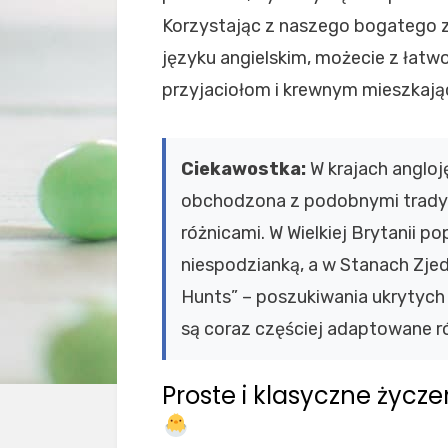
Korzystając z naszego bogatego z
języku angielskim, możecie z łatw
przyjaciołom i krewnym mieszkają
Ciekawostka:
W krajach angloj
obchodzona z podobnymi tradyc
różnicami. W Wielkiej Brytanii p
niespodzianką, a w Stanach Zje
Hunts” – poszukiwania ukrytych j
są coraz częściej adaptowane r
Proste i klasyczne życz