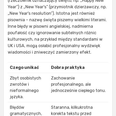
(rzeczownik oznaczający święto, np. „Happy New
Year”) z „New Year's” (przymiotnik dzierżawczy, np.
„New Year's resolution”). Istotna jest również
pisownia – nazwę święta piszemy wielkimi literami.
Inne błędy w pisowni angielskiej, nadmierna
poufałość czy ignorowanie subtelnych różnic
kulturowych, na przykład między standardami w
UK i USA, mogą osłabić profesjonalny wydźwięk
wiadomości i zniweczyć zamierzony efekt.
Czego unikać
Dobra praktyka
Zbyt osobistych
Zachowanie
zwrotów i
profesjonalnego, ale
nieformalnego
jednocześnie ciepłego tonu.
języka.
Błędów
Staranna, kilkukrotna
gramatycznych,
korekta tekstu przed