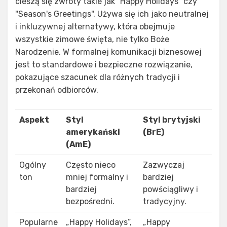
cieszą się zwroty takie jak "Happy Holidays" czy
"Season's Greetings". Używa się ich jako neutralnej
i inkluzywnej alternatywy, która obejmuje
wszystkie zimowe święta, nie tylko Boże
Narodzenie. W formalnej komunikacji biznesowej
jest to standardowe i bezpieczne rozwiązanie,
pokazujące szacunek dla różnych tradycji i
przekonań odbiorców.
Aspekt
Styl
Styl brytyjski
amerykański
(BrE)
(AmE)
Ogólny
Często nieco
Zazwyczaj
ton
mniej formalny i
bardziej
bardziej
powściągliwy i
bezpośredni.
tradycyjny.
Popularne
„Happy Holidays”,
„Happy