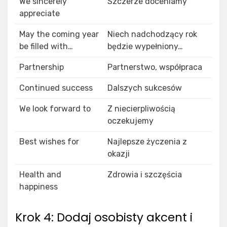
We sincerely
Szczerze doceniamy
appreciate
May the coming year
Niech nadchodzący rok
be filled with…
będzie wypełniony…
Partnership
Partnerstwo, współpraca
Continued success
Dalszych sukcesów
We look forward to
Z niecierpliwością
oczekujemy
Best wishes for
Najlepsze życzenia z
okazji
Health and
Zdrowia i szczęścia
happiness
Krok 4: Dodaj osobisty akcent i