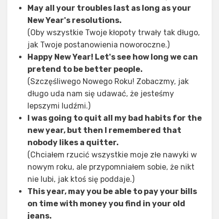
May all your troubles last as long as your
New Year's resolutions.
(Oby wszystkie Twoje kłopoty trwały tak długo,
jak Twoje postanowienia noworoczne.)
Happy New Year! Let's see how long we can
pretend to be better people.
(Szczęśliwego Nowego Roku! Zobaczmy, jak
długo uda nam się udawać, że jesteśmy
lepszymi ludźmi.)
I was going to quit all my bad habits for the
new year, but then I remembered that
nobody likes a quitter.
(Chciałem rzucić wszystkie moje złe nawyki w
nowym roku, ale przypomniałem sobie, że nikt
nie lubi, jak ktoś się poddaje.)
This year, may you be able to pay your bills
on time with money you find in your old
jeans.