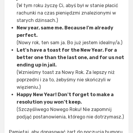
(W tym roku życzę Ci, abyś był w stanie płacić
rachunki na czas pieniędzmi znalezionymi w
starych dżinsach.)
New year, same me. Because I'm already
perfect.
(Nowy rok, ten sam ja. Bo już jestem idealny/a.)
Let's have a toast for the New Year. For a
better one than the last one, and for us not
ending up in jail.
(Wznieśmy toast za Nowy Rok. Za lepszy niż
poprzedni i za to, żebyśmy nie skończyli w
więzieniu.)
Happy New Year! Don't forget to make a
resolution you won't keep.
(Szczęśliwego Nowego Roku! Nie zapomnij
podjąć postanowienia, którego nie dotrzymasz.)
Pamiętaj, aby dopasować żart do poczucia humoru