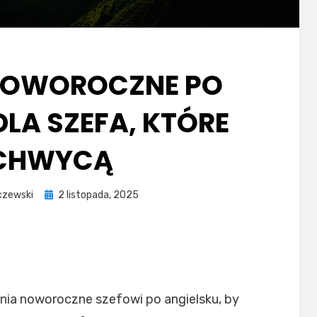
NOWOROCZNE PO
DLA SZEFA, KTÓRE
CHWYCĄ
Posted
czewski
2 listopada, 2025
on
enia noworoczne szefowi po angielsku, by