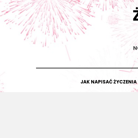
Skip
to
content
N
JAK NAPISAĆ ŻYCZENIA