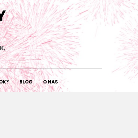
Y
K,
ROK?
BLOG
O NAS