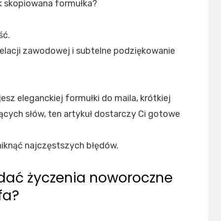
jak skopiowana formułka?
ść.
elacji zawodowej i subtelne podziękowanie
esz eleganckiej formułki do maila, krótkiej
jących słów, ten artykuł dostarczy Ci gotowe
uniknąć najczęstszych błędów.
adać życzenia noworoczne
fa?