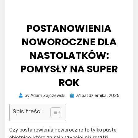
POSTANOWIENIA
NOWOROCZNE DLA
NASTOLATKÓW:
POMYSŁY NA SUPER
ROK
Posted
by
Adam Zajczewski
31 października, 2025
on
Spis treści:
Czy postanowienia noworoczne to tylko puste
obietnice, które znikają szybciej niż resztki