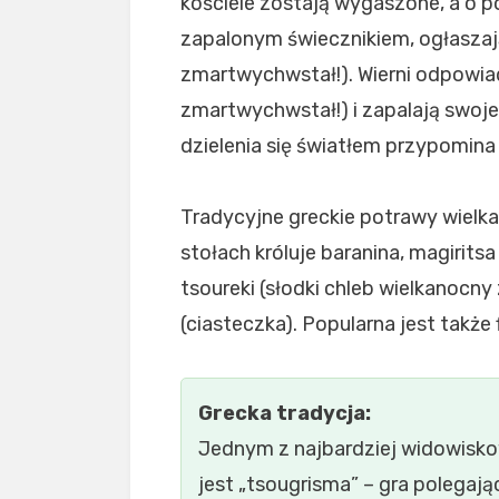
kościele zostają wygaszone, a o p
zapalonym świecznikiem, ogłaszają
zmartwychwstał!). Wierni odpowiad
zmartwychwstał!) i zapalają swoje
dzielenia się światłem przypomina n
Tradycyjne greckie potrawy wielka
stołach króluje baranina, magirits
tsoureki (słodki chleb wielkanocny
(ciasteczka). Popularna jest także 
Grecka tradycja:
Jednym z najbardziej widowisk
jest „tsougrisma” – gra polegają