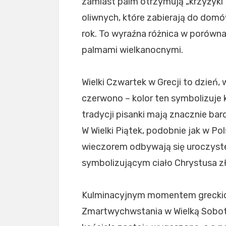
zamiast palm otrzymują „krzyżyki”
oliwnych, które zabierają do do
rok. To wyraźna różnica w porówna
palmami wielkanocnymi.
Wielki Czwartek w Grecji to dzień, 
czerwono – kolor ten symbolizuje k
tradycji pisanki mają znacznie bar
W Wielki Piątek, podobnie jak w Po
wieczorem odbywają się uroczyste
symbolizującym ciało Chrystusa z
Kulminacyjnym momentem greckic
Zmartwychwstania w Wielką Sobotę