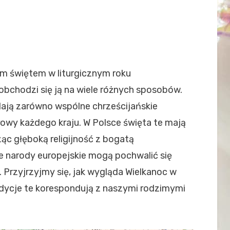
ym świętem w liturgicznym roku
bchodzi się ją na wiele różnych sposobów.
lają zarówno wspólne chrześcijańskie
turowy każdego kraju. W Polsce święta te mają
ząc głęboką religijność z bogatą
e narody europejskie mogą pochwalić się
Przyjrzyjmy się, jak wygląda Wielkanoc w
adycje te korespondują z naszymi rodzimymi