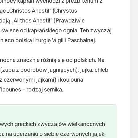
ółnocy kapłan wychodzi z prezbiterium z
c „Christos Anesti!” (Chrystus
ają „Alithos Anesti!” (Prawdziwie
 świece od kapłańskiego ognia. Ten zwyczaj
ieco polską liturgię Wigilii Paschalnej.
nocne znacznie różnią się od polskich. Na
a (zupa z podrobów jagnięcych), jajka, chleb
 z czerwonymi jajkami) i koulouria
flaounes – rodzaj sernika.
owych greckich zwyczajów wielkanocnych
ca na uderzaniu o siebie czerwonych jajek.