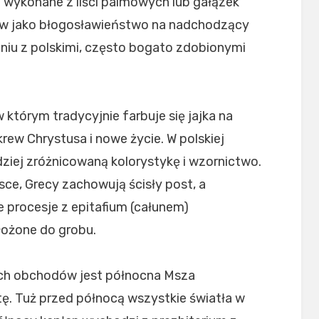
 wykonane z liści palmowych lub gałązek
mów jako błogosławieństwo na nadchodzący
niu z polskimi, często bogato zdobionymi
w którym tradycyjnie farbuje się jajka na
rew Chrystusa i nowe życie. W polskiej
dziej zróżnicowaną kolorystykę i wzornictwo.
lsce, Grecy zachowują ścisły post, a
 procesje z epitafium (całunem)
łożone do grobu.
h obchodów jest północna Msza
. Tuż przed północą wszystkie światła w