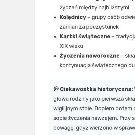
życzeń między najbliższymi
Kolędnicy
– grupy osób odwie
zamian za poczęstunek
Kartki świąteczne
– tradycj
XIX wieku
Życzenia noworoczne
– skł
kontynuacja świątecznego d
💭 Ciekawostka historyczna:
głowa rodziny jako pierwsza sk
wigilijnym stole. Dopiero potem 
sobie życzenia nawzajem. Przy
powagę, gdyż wierzono w spra