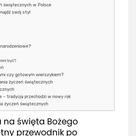
zeń świątecznych w Polsce
najdź swój styl
żonarodzeniowe?
nimi być?
eń
ami czy gotowym wierszykiem?
nia życzeń świątecznych
ecznych
 – tradycja przechodzi w nowy rok
ia życzeń świątecznych
a na święta Bożego
tny przewodnik po